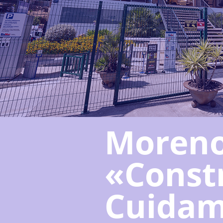
Moreno
«Const
Cuidamo