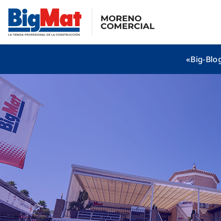
Saltar
al
contenido
«Big-Blo