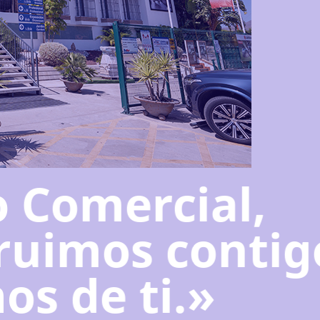
 Comercial,
ruimos contig
s de ti.»