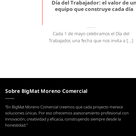
Día del Trabajador: el valor de u
equipo que construye cada día
Cada 1 de mayo celebramos el Día del
Trabajador, una fecha que nos invita a [...]
Sobre BigMat Moreno Comercial
“En BigMat Moreno Comercial creemos que cada proyecto merece
soluciones únicas. Por eso ofrecemos asesoramiento profesional con
innovación, creatividad y eficacia, construyendo siempre desde la
honestidad.”