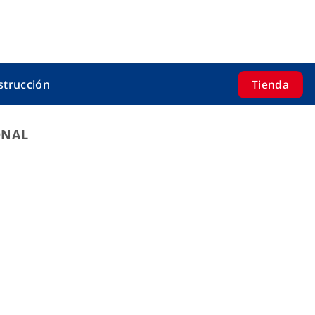
Tienda
strucción
ONAL