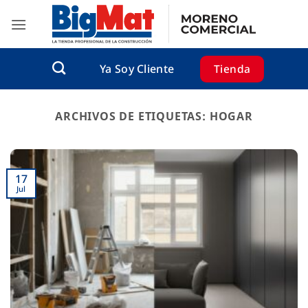
Saltar
al
contenido
Tienda
Ya Soy Cliente
ARCHIVOS DE ETIQUETAS:
HOGAR
17
Jul