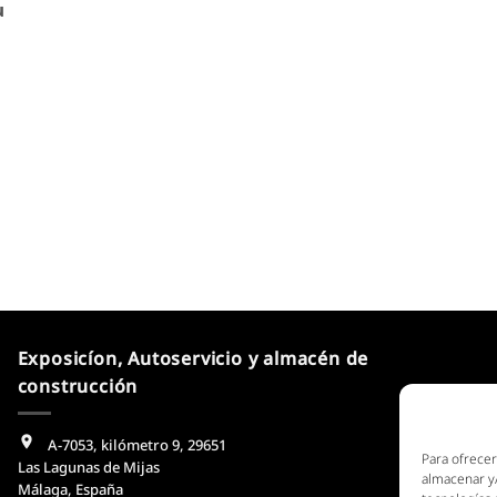
u
Exposicíon, Autoservicio y almacén de
construcción
A-7053, kilómetro 9, 29651
Para ofrecer
Las Lagunas de Mijas
almacenar y/
Málaga, España