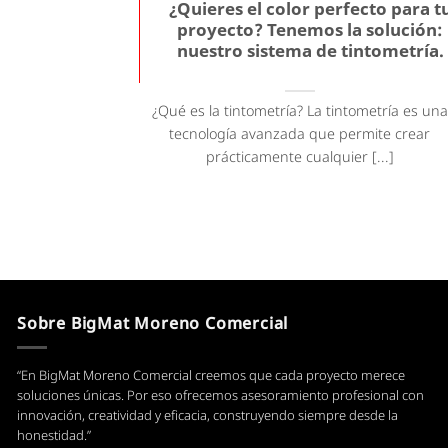
¿Quieres el color perfecto para t
proyecto? Tenemos la solución:
nuestro sistema de tintometría.
¿Qué es la tintometría? La tintometría es una
tecnología avanzada que permite crear
prácticamente cualquier [...]
Sobre BigMat Moreno Comercial
“En BigMat Moreno Comercial creemos que cada proyecto merece
soluciones únicas. Por eso ofrecemos asesoramiento profesional con
innovación, creatividad y eficacia, construyendo siempre desde la
honestidad.”