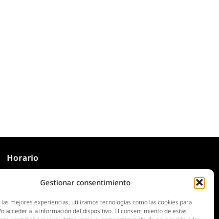
Horario
Gestionar consentimiento
Construcción y Ferretería
Lunes a Viernes: 07.00 a 19.00
 las mejores experiencias, utilizamos tecnologías como las cookies para
Sábado: 08.00 a 13.30 hs
o acceder a la información del dispositivo. El consentimiento de estas
Exposición