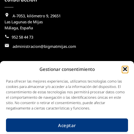
A-7053, kilómetro 9, 29651
Las Lagunas de Mijas
Málaga, España
952 58 44 73
administracion@bigmatmijas.com
Horario
Gestionar consentimiento
Construcción y Ferretería
Para ofrecer las mejores experiencias, utilizamos tecnologías como las
Lunes a Viernes: 07.00 a 19.00
cookies para almacenar y/o acceder a la información del dispositivo. El
Sábado: 08.00 a 13.30 hs
consentimiento de estas tecnologías nos permitirá procesar datos como
Exposición
el comportamiento de navegación o las identificaciones únicas en este
Lunes a Viernes : 08.00 a 19.00
sitio. No consentir o retirar el consentimiento, puede afectar
negativamente a ciertas características y funciones.
Sábado: 09.00 a 13.30 hs
Domingo: Cerrado
Aceptar