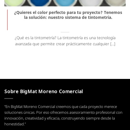
¿Quieres el color perfecto para tu proyecto? Tenemos
la solución: nuestro sistema de tintometría.
¿Qué es la tintometría? La tintometría es una tecnología
avanzada que permite crear prácticamente cualquier [...]
Sobre BigMat Moreno Comercial
“En BigMat Moreno Comercial creemos que cada proyecto merece
soluciones únicas. Por eso ofrecemos asesoramiento profesional con
innovación, creatividad y eficacia, construyendo siempre desde la
honestidad.”