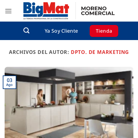
Saltar
al
contenido
Tienda
Ya Soy Cliente
ARCHIVOS DEL AUTOR:
DPTO. DE MARKETING
03
Ago