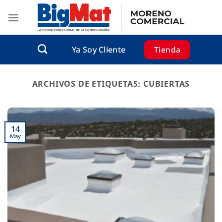
Saltar
al
contenido
Tienda
Ya Soy Cliente
ARCHIVOS DE ETIQUETAS:
CUBIERTAS
14
May