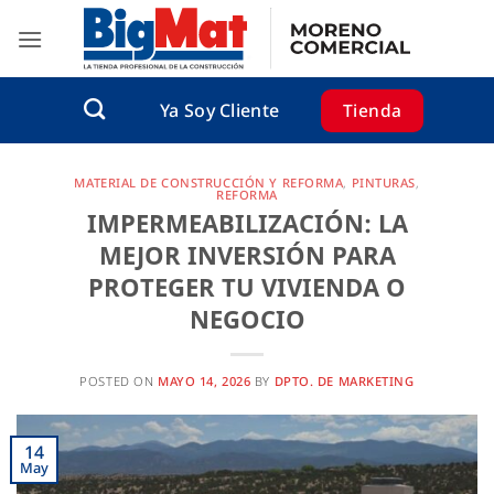
Saltar
al
contenido
Tienda
Ya Soy Cliente
MATERIAL DE CONSTRUCCIÓN Y REFORMA
,
PINTURAS
,
REFORMA
IMPERMEABILIZACIÓN: LA
MEJOR INVERSIÓN PARA
PROTEGER TU VIVIENDA O
NEGOCIO
POSTED ON
MAYO 14, 2026
BY
DPTO. DE MARKETING
14
May