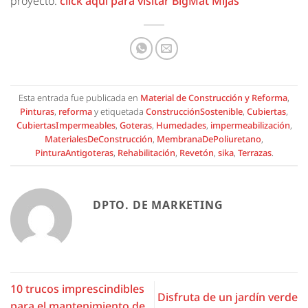
proyecto.
click aquí para visitar BigMat Mijas
Esta entrada fue publicada en
Material de Construcción y Reforma
,
Pinturas
,
reforma
y etiquetada
ConstrucciónSostenible
,
Cubiertas
,
CubiertasImpermeables
,
Goteras
,
Humedades
,
impermeabilización
,
MaterialesDeConstrucción
,
MembranaDePoliuretano
,
PinturaAntigoteras
,
Rehabilitación
,
Revetón
,
sika
,
Terrazas
.
DPTO. DE MARKETING
10 trucos imprescindibles
Disfruta de un jardín verde
para el mantenimiento de