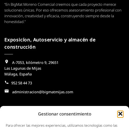
“En BigMat Moreno Comercial creemos que cada proyecto merece
soluciones únicas. Por eso ofrecemos asesoramiento profesional con
innovación, creatividad y eficacia, construyendo siempre desde la
honestidad.”
Exposicíon, Autoservicio y almacén de
construcción
A-7053, kilómetro 9, 29651
Las Lagunas de Mijas
Málaga, España
952 58 44 73
administracion@bigmatmijas.com
Horario
Gestionar consentimiento
Construcción y Ferretería
Para ofrecer las mejores experiencias, utilizamos tecnologías como las
Lunes a Viernes: 07.00 a 19.00