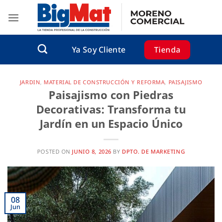
Saltar
al
contenido
Tienda
Ya Soy Cliente
JARDIN
,
MATERIAL DE CONSTRUCCIÓN Y REFORMA
,
PAISAJISMO
Paisajismo con Piedras
Decorativas: Transforma tu
Jardín en un Espacio Único
POSTED ON
JUNIO 8, 2026
BY
DPTO. DE MARKETING
08
Jun