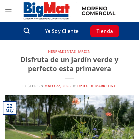
Saltar
al
contenido
Tienda
Ya Soy Cliente
HERRAMIENTAS
,
JARDIN
Disfruta de un jardín verde y
perfecto esta primavera
POSTED ON
MAYO 22, 2026
BY
DPTO. DE MARKETING
22
May